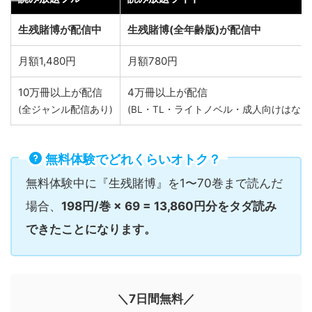
生残賭博が配信中
生残賭博(全年齢版)が配信中
月額1,480円
月額780円
10万冊以上が配信
4万冊以上が配信
(全ジャンル配信あり)
(BL・TL・ライトノベル・成人向けはなし
無料体験でどれくらいオトク？
無料体験中に『生残賭博』を1〜70巻まで読んだ
場合、
198円/巻 × 69 = 13,860円分をタダ読み
できたことになります。
＼7日間無料／