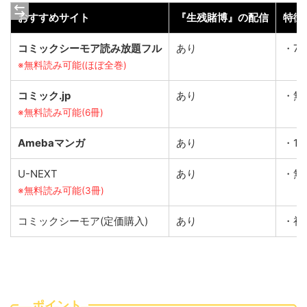
おすすめサイト
『生残賭博』の配信
特徴
コミックシーモア読み放題フル
あり
・7
※無料読み可能(ほぼ全巻)
コミック.jp
あり
・無
※無料読み可能(6冊)
Amebaマンガ
あり
・1
U-NEXT
あり
・無
※無料読み可能(3冊)
コミックシーモア(定価購入)
あり
・初
ポイント